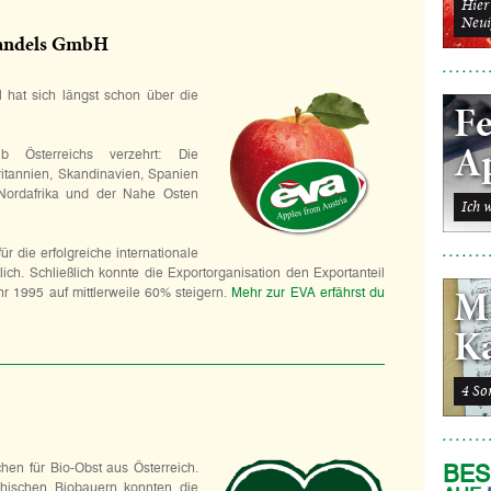
Hier 
Neui
Handels GmbH
l hat sich längst schon über die
F
Ap
b Österreichs verzehrt: Die
itannien, Skandinavien, Spanien
Nordafrika und der Nahe Osten
Ich w
für die erfolgreiche internationale
lich. Schließlich konnte die Exportorganisation den Exportanteil
r 1995 auf mittlerweile 60% steigern.
Mehr zur EVA erfährst du
M
K
4 Son
n für Bio-Obst aus Österreich.
BES
hischen Biobauern konnten die