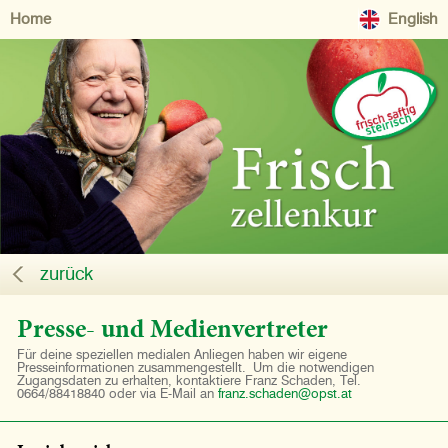
Home
English
zurück
Presse- und Medienvertreter
Für deine speziellen medialen Anliegen haben wir eigene
Presseinformationen zusammengestellt. Um die notwendigen
Zugangsdaten zu erhalten, kontaktiere Franz Schaden, Tel.
0664/88418840 oder via E-Mail an
franz.schaden@opst.at