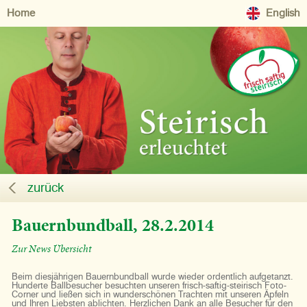
Home
English
zurück
Bauernbundball, 28.2.2014
Zur News Übersicht
Beim diesjährigen Bauernbundball wurde wieder ordentlich aufgetanzt.
Hunderte Ballbesucher besuchten unseren frisch-saftig-steirisch Foto-
Corner und ließen sich in wunderschönen Trachten mit unseren Äpfeln
und Ihren Liebsten ablichten. Herzlichen Dank an alle Besucher für den