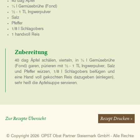
40 dag Äpfel
¼ l Gemüsebrühe (Fond)
½ - 1 TL Ingwerpulver
Salz
Pfeffer
1/8 l Schlagobers
1 handvoll Reis
Zubereitung
40 dag Äpfel schälen, vierteln, in ¼ l Gemüsebrühe
(Fond) garen, pürieren mit ½ - 1 TL Ingwerpulver, Salz
und Pfeffer würzen, 1/8 l Schlagobers beifügen und
eine Hand voll gekochten Reis dazugeben (einlegen),
sehr heiß die Apfelsuppe servieren.
Zur Rezepte
Übersicht
Rezept
Drucken »
© Copyright 2026 OPST Obst Partner Steiermark GmbH - Alle Rechte